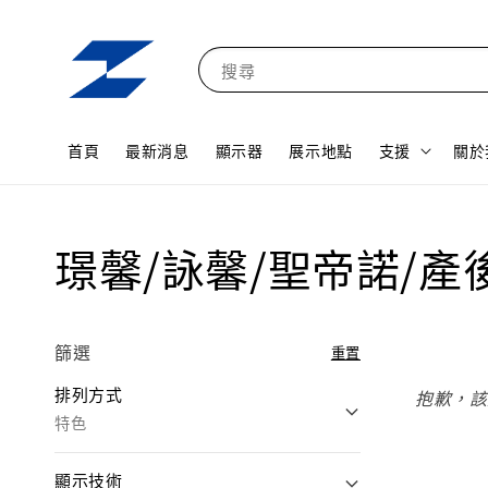
搜尋
首頁
最新消息
顯示器
展示地點
支援
關於
璟馨/詠馨/聖帝諾/產
篩選
重置
排列方式
抱歉，該
特色
顯示技術