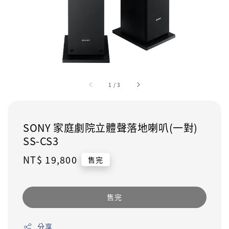
1
/
3
SONY 家庭劇院立體聲落地喇叭(一對)
SS-CS3
Regular
NT$ 19,800
售完
price
售完
分享