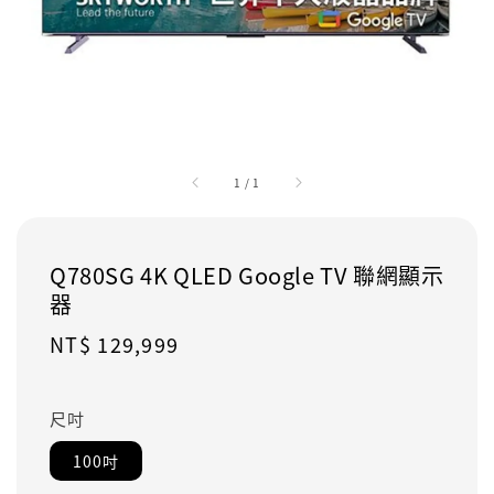
1
/
1
Q780SG 4K QLED Google TV 聯網顯示
器
Regular
NT$ 129,999
price
尺吋
100吋