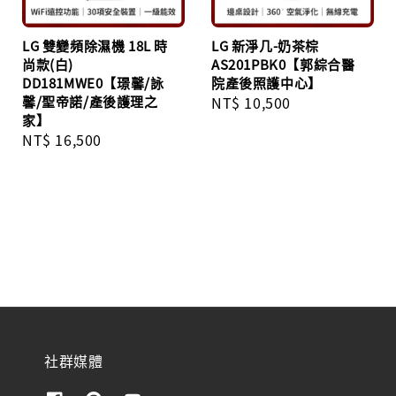
LG 雙變頻除濕機 18L 時
LG 新淨几-奶茶棕
尚款(白)
AS201PBK0【郭綜合醫
DD181MWE0【璟馨/詠
院產後照護中心】
馨/聖帝諾/產後護理之
Regular
NT$ 10,500
家】
price
Regular
NT$ 16,500
price
社群媒體