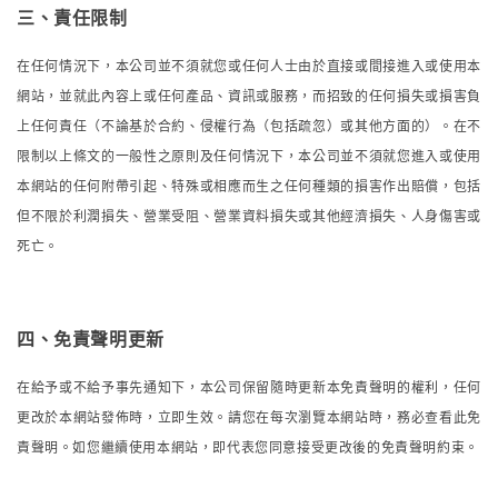
三、責任限制
在任何情況下，本公司並不須就您或任何人士由於直接或間接進入或使用本
網站，並就此內容上或任何產品、資訊或服務，而招致的任何損失或損害負
上任何責任（不論基於合約、侵權行為（包括疏忽）或其他方面的）。在不
限制以上條文的一般性之原則及任何情況下，本公司並不須就您進入或使用
本網站的任何附帶引起、特殊或相應而生之任何種類的損害作出賠償，包括
但不限於利潤損失、營業受阻、營業資料損失或其他經濟損失、人身傷害或
死亡。
四、
免責聲明更新
在給予或不給予事先通知下，本公司保留隨時更新本免責聲明的權利，任何
更改於本網站發佈時，立即生效。請您在每次瀏覽本網站時，務必查看此免
責聲明。如您繼續使用本網站，即代表您同意接受更改後的免責聲明約束。