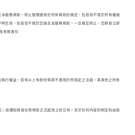
反本服務條款。終止服務適用於所有條款的規定，包括但不限於所有權規
即時生效，包括但不限於您違反本服務條款。一旦確定終止，您將會立即
及有限責任
的執行權益。若有以上有部份條款不適用於所指定之法庭，其其他之所有
知；該通知將會在新條款正式起效之前公布。至於任何內容的制定則由我