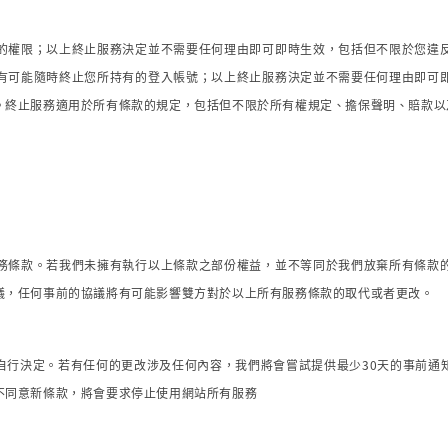
的權限；以上終止服務決定並不需要任何理由即可即時生效，包括但不限於您違
有可能隨時終止您所持有的登入帳號；以上終止服務決定並不需要任何理由即可
。終止服務適用於所有條款的規定，包括但不限於所有權規定、擔保聲明、賠款以
務條款。若我們未擁有執行以上條款之部份權益，並不等同於我們放棄所有條款
議，任何事前的協議將有可能影響雙方對於以上所有服務條款的取代或者更改。
自行決定。若有任何的更改涉及任何內容，我們將會嘗試提供最少30天的事前通
不同意新條款，將會要求停止使用網站所有服務