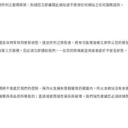
意所列之服務條款，則請您立即離開此網站或不使用任何網站之任何服務提供。
整並且時常保持更新狀態。違反所列之條款者，將有可能導致被立即停止您的帳
者第三方服務。您必須立即通知我們，一旦您的密碼被盜用或者處於不安全狀態。
務將不會處於我們的控制、操作以及擁有管轄權限的範圍內，所以本網站沒有承
服務與商品而所導致的；直接或者間接性損失與破壞。我們強烈建議您必須詳細