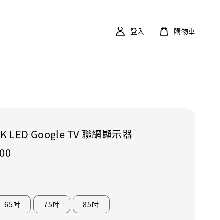
登入
購物車
4K LED Google TV 聯網顯示器
900
65吋
75吋
85吋