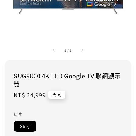
1
/
1
SUG9800 4K LED Google TV 聯網顯示
器
Regular
NT$ 34,999
售完
price
尺吋
86吋