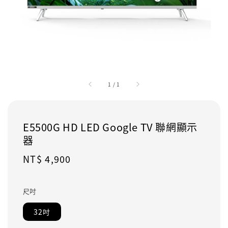
1
/
1
E5500G HD LED Google TV 聯網顯示
器
Regular
NT$ 4,900
price
尺吋
32吋