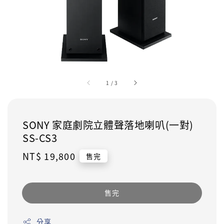
1
/
3
SONY 家庭劇院立體聲落地喇叭(一對)
SS-CS3
Regular
NT$ 19,800
售完
price
售完
分享